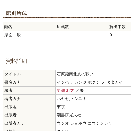
館別所蔵
館名
所蔵数
貸出中数
県図一般
1
0
資料詳細
タイトル
石原莞爾北支の戦い
書名カナ
イシハラ カンジ ホクシ ノ タタカイ
著者
早瀬 利之
／著
著者カナ
ハヤセ,トシユキ
出版地
東京
出版者
潮書房光人社
出版者カナ
ウシオ ショボウ コウジンシャ