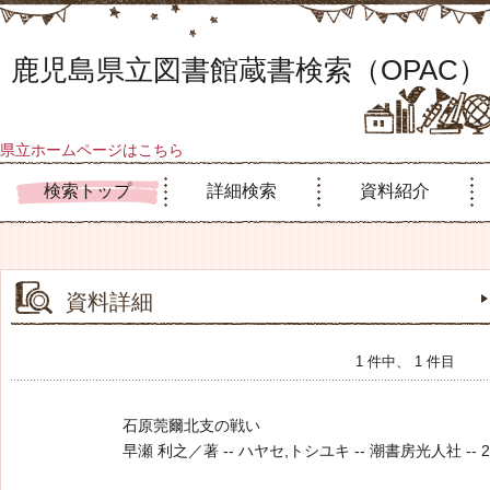
鹿児島県立図書館蔵書検索（OPAC）
県立ホームページはこちら
検索トップ
詳細検索
資料紹介
資料詳細
1 件中、 1 件目
石原莞爾北支の戦い
早瀬 利之／著 -- ハヤセ,トシユキ -- 潮書房光人社 -- 2017