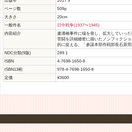
出版年
2017.9
ページ数
509p
大きさ
20cm
一般件名
日中戦争(1937〜1945)
内容紹介
盧溝橋事件に端を発し、拡大していった
苦闘を詳細緻密に描いたノンフィクショ
的に捉える。「参謀本部作戦部長石原莞
NDC分類(9版)
289.1
ISBN
4-7698-1650-8
ISBN13桁
978-4-7698-1650-8
定価
¥3600