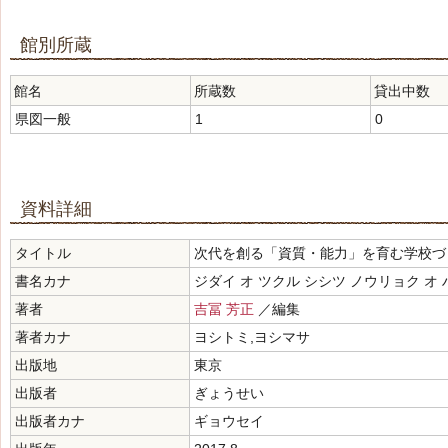
館別所蔵
館名
所蔵数
貸出中数
県図一般
1
0
資料詳細
タイトル
次代を創る「資質・能力」を育む学校づく
書名カナ
ジダイ オ ツクル シシツ ノウリョク オ
著者
吉冨 芳正
／編集
著者カナ
ヨシトミ,ヨシマサ
出版地
東京
出版者
ぎょうせい
出版者カナ
ギョウセイ