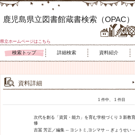
鹿児島県立図書館蔵書検索（OPAC）
県立ホームページはこちら
検索トップ
詳細検索
資料紹介
資料詳細
1 件中、 1 件目
次代を創る「資質・能力」を育む学校づくり 3 新教
修
吉冨 芳正／編集 -- ヨシトミ,ヨシマサ -- ぎょうせい -- 201