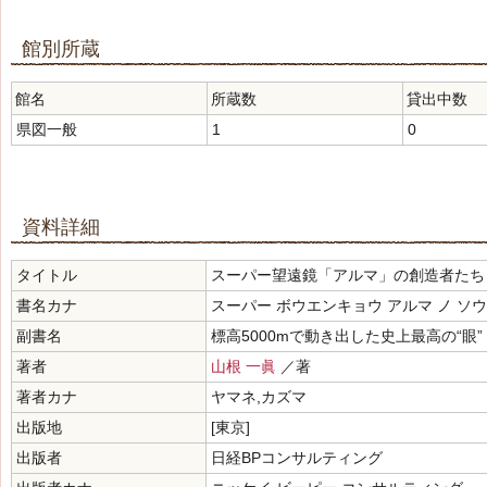
館別所蔵
館名
所蔵数
貸出中数
県図一般
1
0
資料詳細
タイトル
スーパー望遠鏡「アルマ」の創造者たち
書名カナ
スーパー ボウエンキョウ アルマ ノ ソ
副書名
標高5000mで動き出した史上最高の“眼”
著者
山根 一眞
／著
著者カナ
ヤマネ,カズマ
出版地
[東京]
出版者
日経BPコンサルティング