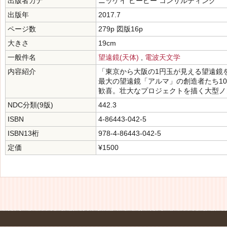
出版者カナ
ニッケイ ビーピー コンサルティング
出版年
2017.7
ページ数
279p 図版16p
大きさ
19cm
一般件名
望遠鏡(天体)
,
電波天文学
内容紹介
「東京から大阪の1円玉が見える望遠鏡を
最大の望遠鏡「アルマ」の創造者たち1
歓喜。壮大なプロジェクトを描く大型ノ
NDC分類(9版)
442.3
ISBN
4-86443-042-5
ISBN13桁
978-4-86443-042-5
定価
¥1500