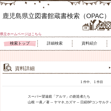
鹿児島県立図書館蔵書検索（OPAC）
県立ホームページはこちら
検索トップ
詳細検索
資料紹介
資料詳細
1 件中、 1 件目
スーパー望遠鏡「アルマ」の創造者たち
山根 一眞／著 -- ヤマネ,カズマ -- 日経BPコンサルティング -