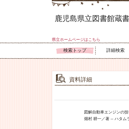
鹿児島県立図書館蔵書
県立ホームページはこちら
検索トップ
詳細検索
資料詳細
図解自動車エンジンの技
畑村 耕一／著 -- ハタムラ,コ