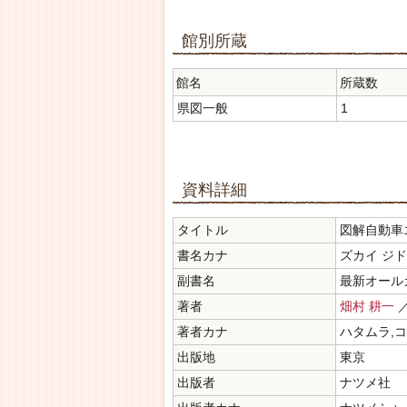
館別所蔵
館名
所蔵数
県図一般
1
資料詳細
タイトル
図解自動車
書名カナ
ズカイ ジド
副書名
最新オール
著者
畑村 耕一
／
著者カナ
ハタムラ,
出版地
東京
出版者
ナツメ社