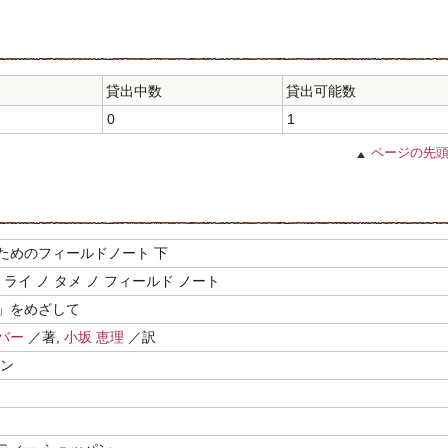
貸出中数
貸出可能数
0
1
ページの先
ためのフィールドノート 下
ミライ ノ タメ ノ フィールド ノート
」をめざして
バー
／著,
小坂 恵理
／訳
ダン