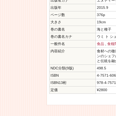
出版者カナ
エヌティー
出版年
2015.9
ページ数
376p
大きさ
19cm
巻の書名
海と種子
巻の書名カナ
ウミ ト シ
一般件名
食品
,
食糧
内容紹介
食材への徹
ンのシェフ
と伝統を融
NDC分類(9版)
498.5
ISBN
4-7571-606
ISBN13桁
978-4-7571
定価
¥2800