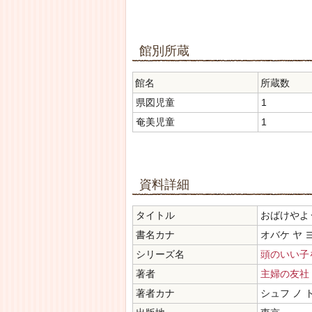
館別所蔵
館名
所蔵数
県図児童
1
奄美児童
1
資料詳細
タイトル
おばけやよ
書名カナ
オバケ ヤ 
シリーズ名
頭のいい子
著者
主婦の友社
著者カナ
シュフ ノ 