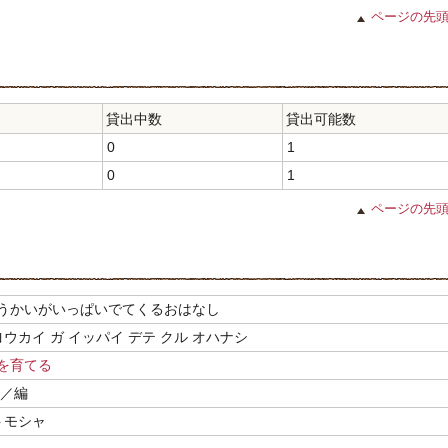
ページの先
貸出中数
貸出可能数
0
1
0
1
ページの先
うかいがいっぱいでてくるおはなし
ヨウカイ ガ イッパイ デテ クル オハナシ
を育てる
／編
トモシャ