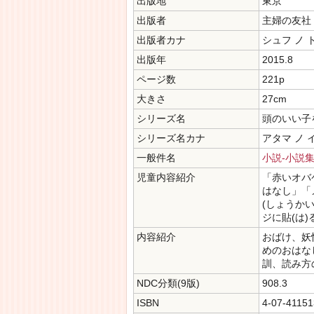
出版地
東京
出版者
主婦の友社
出版者カナ
シュフ ノ 
出版年
2015.8
ページ数
221p
大きさ
27cm
シリーズ名
頭のいい子
シリーズ名カナ
アタマ ノ 
一般件名
小説-小説
児童内容紹介
「赤いオバ
はなし」「
(しょうか
ジに貼(は
内容紹介
おばけ、妖
めのおはな
訓、読み方
NDC分類(9版)
908.3
ISBN
4-07-41151