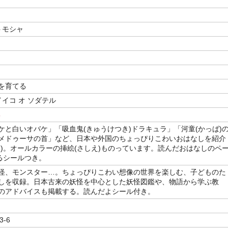
トモシャ
を育てる
イイコ オ ソダテル
集
ケと白いオバケ」「吸血鬼(きゅうけつき)ドラキュラ」「河童(かっぱ)
メドゥーサの首」など、日本や外国のちょっぴりこわいおはなしを紹介
い)。オールカラーの挿絵(さしえ)ものっています。読んだおはなしのペ
)るシールつき。
怪、モンスター…。ちょっぴりこわい想像の世界を楽しむ、子どものた
しを収録。日本古来の妖怪を中心とした妖怪図鑑や、物語から学ぶ教
のアドバイスも掲載する。読んだよシール付き。
3-6