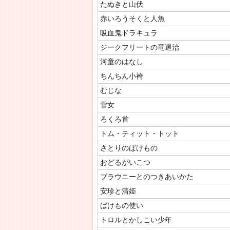
たぬきと山伏
赤いろうそくと人魚
吸血鬼ドラキュラ
ジークフリートの竜退治
河童のはなし
ちんちん小袴
むじな
雪女
ろくろ首
トム・ティット・トット
さとりのばけもの
おどるがいこつ
ブラウニーとのつきあいかた
安珍と清姫
ばけもの使い
トロルとかしこい少年