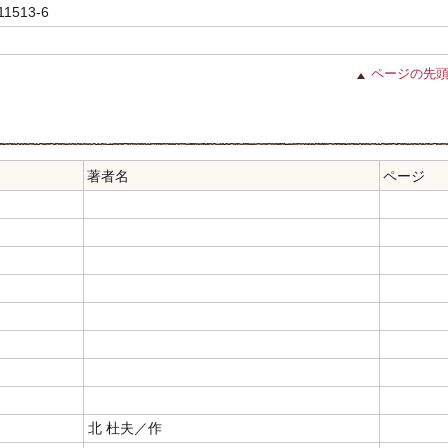
11513-6
ページの先
著者名
ページ
北 杜夫／作