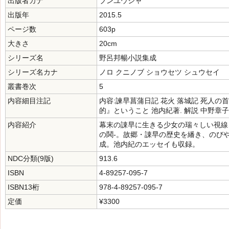
出版者カナ
ブンユウシャ
出版年
2015.5
ページ数
603p
大きさ
20cm
シリーズ名
野呂邦暢小説集成
シリーズ名カナ
ノロ クニノブ ショウセツ シュウセイ
叢書巻次
5
内容細目注記
内容:諫早菖蒲日記 花火 落城記 死人の首
的』ということ 池内紀著. 解説 中野章
内容紹介
幕末の諌早に生きる少女の瑞々しい視線
の鬨-。故郷・諌早の歴史を繙き、のび
成。池内紀のエッセイも収録。
NDC分類(9版)
913.6
ISBN
4-89257-095-7
ISBN13桁
978-4-89257-095-7
定価
¥3300