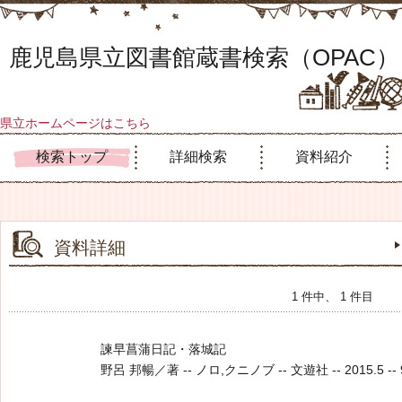
鹿児島県立図書館蔵書検索（OPAC）
県立ホームページはこちら
検索トップ
詳細検索
資料紹介
資料詳細
1 件中、 1 件目
諫早菖蒲日記・落城記
野呂 邦暢／著 -- ノロ,クニノブ -- 文遊社 -- 2015.5 -- 