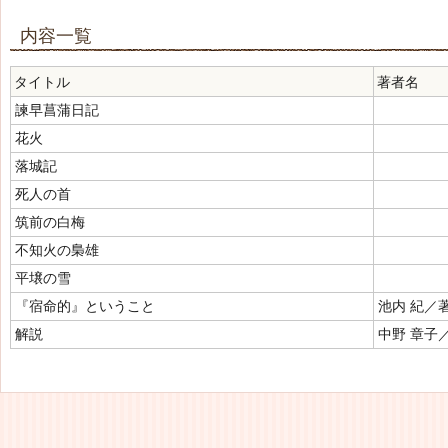
内容一覧
タイトル
著者名
諫早菖蒲日記
花火
落城記
死人の首
筑前の白梅
不知火の梟雄
平壌の雪
『宿命的』ということ
池内 紀／
解説
中野 章子