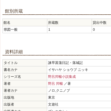
館別所蔵
館名
所蔵数
貸出中数
県図一般
1
0
資料詳細
タイトル
諫早菖蒲日記・落城記
書名カナ
イサハヤ ショウブ ニッキ
シリーズ名
野呂邦暢小説集成
著者
野呂 邦暢
／著
著者カナ
ノロ,クニノブ
出版地
東京
出版者
文遊社