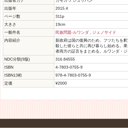
出版者カナ
カモガワ シュッパン
出版年
2015.4
ページ数
311p
大きさ
19cm
一般件名
民族問題-ルワンダ
,
ジェノサイド
内容紹介
新政府は国の復興のため、フツたちを釈
殺した彼らと共に再び暮らし始める。果
者両方の証言をまとめる。ルワンダ・ジ
NDC分類(9版)
316.84555
ISBN
4-7803-0755-9
ISBN13桁
978-4-7803-0755-9
定価
¥2000