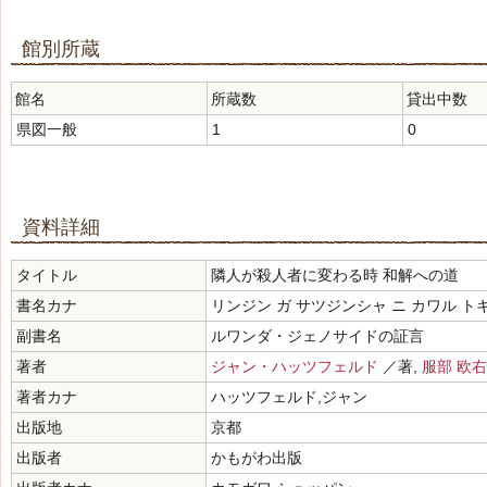
館別所蔵
館名
所蔵数
貸出中数
県図一般
1
0
資料詳細
タイトル
隣人が殺人者に変わる時 和解への道
書名カナ
リンジン ガ サツジンシャ ニ カワル ト
副書名
ルワンダ・ジェノサイドの証言
著者
ジャン・ハッツフェルド
／著,
服部 欧右
著者カナ
ハッツフェルド,ジャン
出版地
京都
出版者
かもがわ出版