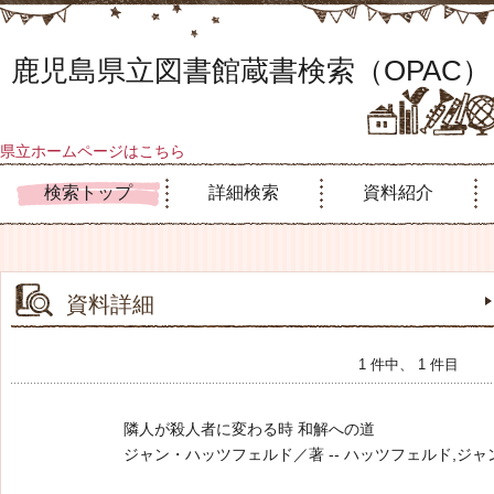
鹿児島県立図書館蔵書検索（OPAC）
県立ホームページはこちら
検索トップ
詳細検索
資料紹介
資料詳細
1 件中、 1 件目
隣人が殺人者に変わる時 和解への道
ジャン・ハッツフェルド／著 -- ハッツフェルド,ジャン -- かも