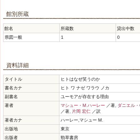
館別所蔵
館名
所蔵数
貸出中数
県図一般
1
0
資料詳細
タイトル
ヒトはなぜ笑うのか
書名カナ
ヒト ワ ナゼ ワラウ ノカ
副書名
ユーモアが存在する理由
著者
マシュー・M.ハーレー
／著,
ダニエル・
／著,
片岡 宏仁
／訳
著者カナ
ハーレー,マシュー M.
出版地
東京
出版者
勁草書房