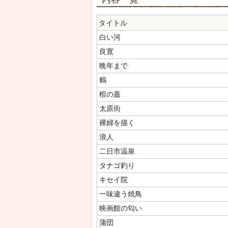
タイトル
白い河
良寛
晩年まで
鶴
棺の蓋
太原街
裸婦を描く
浪人
二日市温泉
タナゴ釣り
キセイ院
一味違う焼鳥
映画館の匂い
蒲団