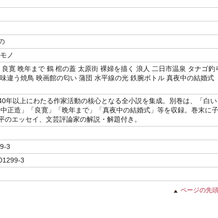
の
 モノ
 良寛 晩年まで 鶴 棺の蓋 太原街 裸婦を描く 浪人 二日市温泉 タナゴ釣
一味違う焼鳥 映画館の匂い 蒲団 水平線の光 鉄腕ボトル 真夜中の結婚式
40年以上にわたる作家活動の核心となる全小説を集成。別巻は、「白い
田中正造」「良寛」「晩年まで」「真夜中の結婚式」等を収録。巻末に
平のエッセイ、文芸評論家の解説・解題付き。
9-3
01299-3
ページの先