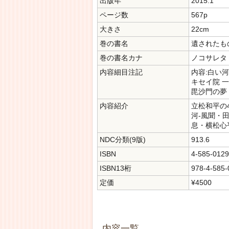
出版年
2015.1
ページ数
567p
大きさ
22cm
巻の書名
遺されたも
巻の書名カナ
ノコサレタ
内容細目注記
内容:白い河
キセイ院 
毘沙門の夢
内容紹介
立松和平の
河-風聞・
息・横松心
NDC分類(9版)
913.6
ISBN
4-585-0129
ISBN13桁
978-4-585-
定価
¥4500
内容一覧