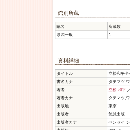
館別所蔵
館名
所蔵数
県図一般
1
資料詳細
タイトル
立松和平全
書名カナ
タテマツ 
著者
立松 和平
著者カナ
タテマツ,
出版地
東京
出版者
勉誠出版
出版者カナ
ベンセイ 