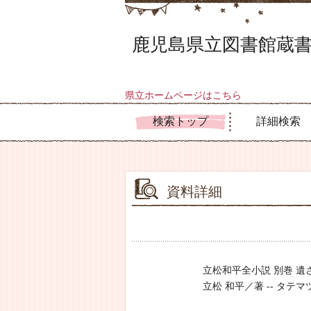
鹿児島県立図書館蔵書
県立ホームページはこちら
検索トップ
詳細検索
資料詳細
立松和平全小説 別巻 遺
立松 和平／著 -- タテマツ,ワヘ