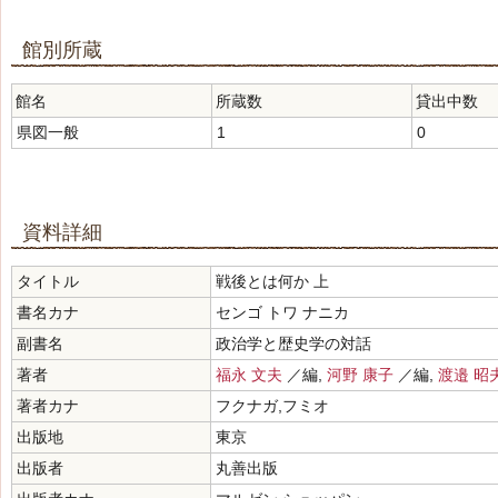
館別所蔵
館名
所蔵数
貸出中数
県図一般
1
0
資料詳細
タイトル
戦後とは何か 上
書名カナ
センゴ トワ ナニカ
副書名
政治学と歴史学の対話
著者
福永 文夫
／編,
河野 康子
／編,
渡邉 昭
著者カナ
フクナガ,フミオ
出版地
東京
出版者
丸善出版