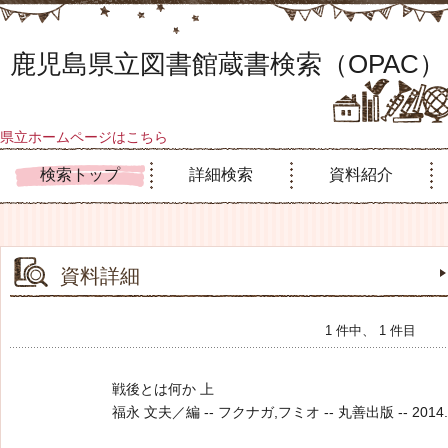
鹿児島県立図書館蔵書検索（OPAC）
県立ホームページはこちら
検索トップ
詳細検索
資料紹介
資料詳細
1 件中、 1 件目
戦後とは何か 上
福永 文夫／編 -- フクナガ,フミオ -- 丸善出版 -- 2014.6 