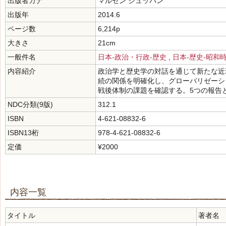
出版者カナ
マルゼン シュッパン
出版年
2014.6
ページ数
6,214p
大きさ
21cm
一般件名
日本-政治・行政-歴史
,
日本-歴史-昭和時
内容紹介
政治学と歴史学の対話を通じて新たな近
続の関係を明確化し、グローバリゼーシ
戦後体制の課題を確認する。5つの報告
NDC分類(9版)
312.1
ISBN
4-621-08832-6
ISBN13桁
978-4-621-08832-6
定価
¥2000
内容一覧
タイトル
著者名