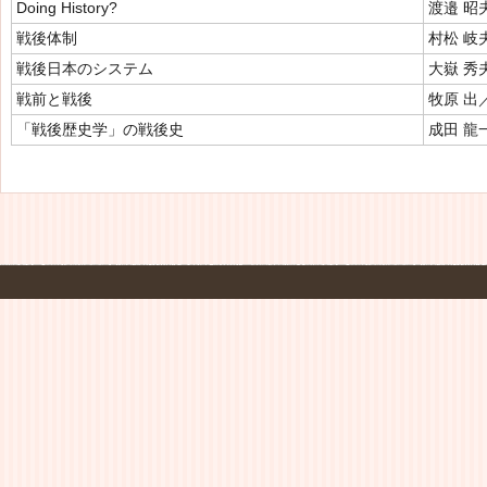
Doing History?
渡邉 昭
戦後体制
村松 岐
戦後日本のシステム
大嶽 秀
戦前と戦後
牧原 出
「戦後歴史学」の戦後史
成田 龍