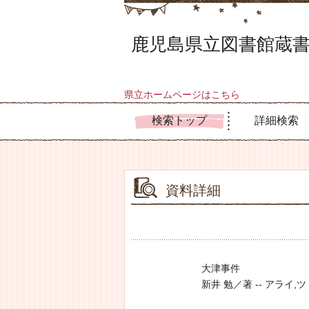
鹿児島県立図書館蔵書
県立ホームページはこちら
検索トップ
詳細検索
資料詳細
大津事件
新井 勉／著 -- アライ,ツトム 