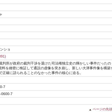
ャ
センショ
91)
裁判所が政府の裁判干渉を退けた司法権独立史の輝かしい事件だったの
的資料を緻密に検証して通説の虚像を突き崩し、新しい大津事件像を構築
で正確に語られることのなかった事件の核心に迫る。
0-7
-0600-7
ページの先