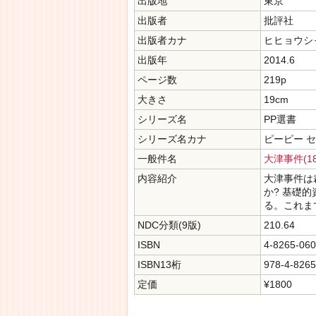
出版地
東京
出版者
批評社
出版者カナ
ヒヒョウシ
出版年
2014.6
ページ数
219p
大きさ
19cm
シリーズ名
PP選書
シリーズ名カナ
ピーピー 
一般件名
大津事件(18
内容紹介
大津事件は
か? 基礎
る。これま
NDC分類(9版)
210.64
ISBN
4-8265-060
ISBN13桁
978-4-8265
定価
¥1800