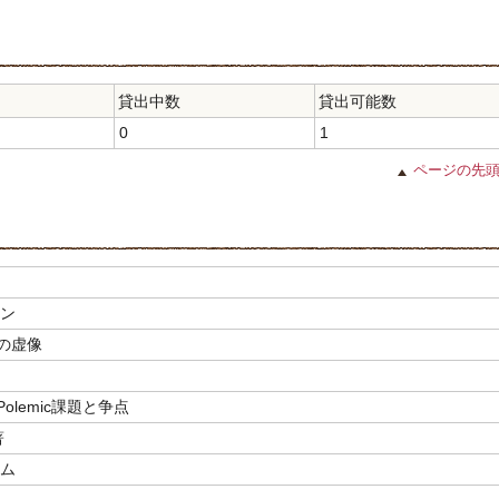
貸出中数
貸出可能数
0
1
ページの先
ケン
の虚像
& Polemic課題と争点
著
トム