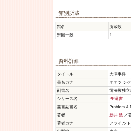
館別所蔵
館名
所蔵数
県図一般
1
資料詳細
タイトル
大津事件
書名カナ
オオツ ジ
副書名
司法権独立
シリーズ名
PP選書
叢書副書名
Problem 
著者
新井 勉
／
著者カナ
アライ,ツ