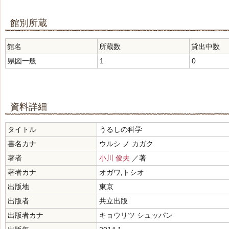
館別所蔵
館名
所蔵数
貸出中数
県図一般
1
0
資料詳細
タイトル
うるしの科学
書名カナ
ウルシ ノ カガク
著者
小川 俊夫
／著
著者カナ
オガワ,トシオ
出版地
東京
出版者
共立出版
出版者カナ
キョウリツ シュッパン