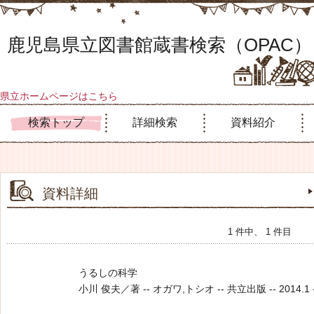
鹿児島県立図書館蔵書検索（OPAC）
県立ホームページはこちら
検索トップ
詳細検索
資料紹介
資料詳細
1 件中、 1 件目
うるしの科学
小川 俊夫／著 -- オガワ,トシオ -- 共立出版 -- 2014.1 --