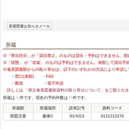
新着図書お知らせメール
所蔵
※「帯出区分」が「貸出禁止」のものは貸出・予約はできません。館
※「状態」 が「在架」 のものは予約はできません。来館して貸出手
※奄美図書館からの取り寄せは、以下のいずれかの方法により申請し
・窓口(来館) ・FAX
・郵送 ・電子申請
詳しくは
「県立奄美図書館資料の取り寄せについて」
をご覧くださ
所蔵は
1
件です。現在の予約件数は
0
件です。
所蔵館
所蔵場所
請求記号
資料コード
県図児童
書庫C
91/ｲ013
0121213276