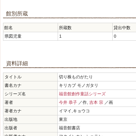
館別所蔵
館名
所蔵数
貸出中数
県図児童
1
0
資料詳細
タイトル
切り株ものがたり
書名カナ
キリカブ モノガタリ
シリーズ名
福音館創作童話シリーズ
著者
今井 恭子
／作,
吉本 宗
／画
著者カナ
イマイ,キョウコ
出版地
東京
出版者
福音館書店