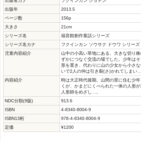
出版者カナ
フクインカン ショテン
出版年
2013.5
ページ数
156p
大きさ
21cm
シリーズ名
福音館創作童話シリーズ
シリーズ名カナ
フクインカン ソウサク ドウワ シリーズ
児童内容紹介
山中の小高い草地にある、大きな切り株
ずかにつなぐ交流の場でした。少年はそ
形を置き、代わりに山の少女から小さな
いで2人の仲は引き裂(さ)かれてしまい
内容紹介
時は大正時代後期。山間の里に住む少年
くが、かまどにくべられた一体の人形が
人形師をめざし…。
NDC分類(9版)
913.6
ISBN
4-8340-8004-9
ISBN13桁
978-4-8340-8004-9
定価
¥1200