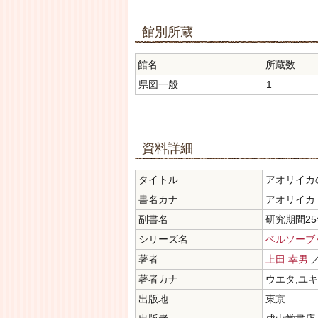
館別所蔵
館名
所蔵数
県図一般
1
資料詳細
タイトル
アオリイカ
書名カナ
アオリイカ 
副書名
研究期間2
シリーズ名
ベルソーブ
著者
上田 幸男
／
著者カナ
ウエタ,ユ
出版地
東京