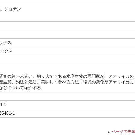
ウ ショテン
ックス
ブックス
研究の第一人者と、釣り人でもある水産生物の専門家が、アオリイカの
理生態、釣法と漁法、美味しく食べる方法、環境の変化がアオリイカに
などについて紹介する。
1-1
85401-1
ページの先