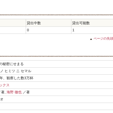
貸出中数
貸出可能数
0
1
ページの先
の秘密にせまる
ノ ヒミツ ニ セマル
5年、観察した数3万杯
ックス
著,
海野 徹也
／著
キオ