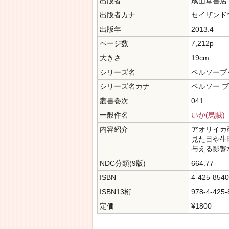
出版者
成山堂書店
出版者カナ
セイザンド
出版年
2013.4
ページ数
7,212p
大きさ
19cm
シリーズ名
ベルソーブ
シリーズ名カナ
ベルソー 
叢書巻次
041
一般件名
いか(烏賊)
内容紹介
アオリイカ
見た目や生
与える影響
NDC分類(9版)
664.77
ISBN
4-425-8540
ISBN13桁
978-4-425-
定価
¥1800