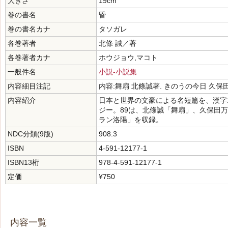
大きさ
19cm
巻の書名
昏
巻の書名カナ
タソガレ
各巻著者
北條 誠／著
各巻著者カナ
ホウジョウ,マコト
一般件名
小説-小説集
内容細目注記
内容:舞扇 北條誠著. きのうの今日 久保
内容紹介
日本と世界の文豪による名短篇を、漢字
ジー。89は、北條誠「舞扇」、久保田
ラン洛陽」を収録。
NDC分類(9版)
908.3
ISBN
4-591-12177-1
ISBN13桁
978-4-591-12177-1
定価
¥750
内容一覧