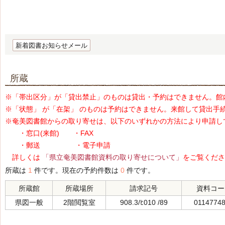
新着図書お知らせメール
所蔵
※「帯出区分」が「貸出禁止」のものは貸出・予約はできません。館
※「状態」 が「在架」 のものは予約はできません。来館して貸出手
※奄美図書館からの取り寄せは、以下のいずれかの方法により申請し
・窓口(来館) ・FAX
・郵送 ・電子申請
詳しくは
「県立奄美図書館資料の取り寄せについて」
をご覧くださ
所蔵は
1
件です。現在の予約件数は
0
件です。
所蔵館
所蔵場所
請求記号
資料コー
県図一般
2階閲覧室
908.3/ﾋ010 /89
0114774