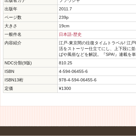
出版者カナ
フソウシャ
出版年
2011.7
ページ数
239p
大きさ
19cm
一般件名
日本語-歴史
内容紹介
江戸-東京間の往復タイムトラベル! 江
活をストーリー仕立てにし、上下段に並
ばや風俗などを解説。『SPA!』連載を
NDC分類(9版)
810.25
ISBN
4-594-06455-6
ISBN13桁
978-4-594-06455-6
定価
¥1300