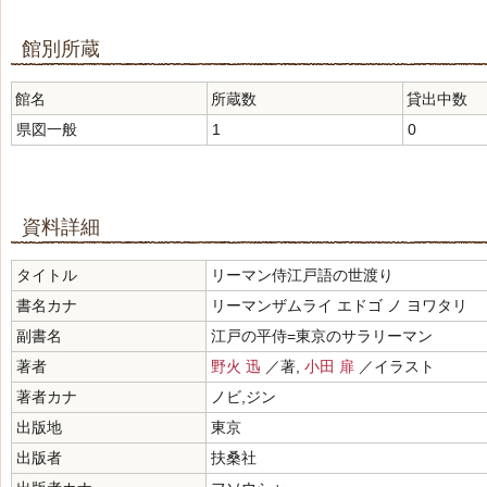
館別所蔵
館名
所蔵数
貸出中数
県図一般
1
0
資料詳細
タイトル
リーマン侍江戸語の世渡り
書名カナ
リーマンザムライ エドゴ ノ ヨワタリ
副書名
江戸の平侍=東京のサラリーマン
著者
野火 迅
／著,
小田 扉
／イラスト
著者カナ
ノビ,ジン
出版地
東京
出版者
扶桑社