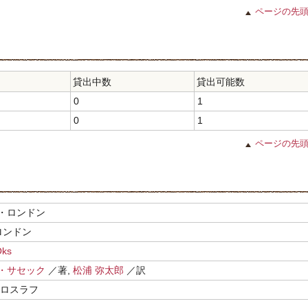
ページの先
貸出中数
貸出可能数
0
1
0
1
ページの先
・ロンドン
ロンドン
Oks
・サセック
／著,
松浦 弥太郎
／訳
ミロスラフ