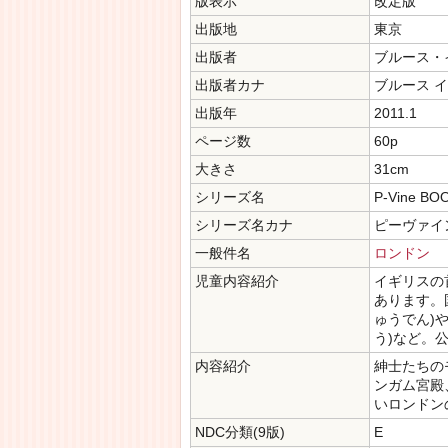
版表示
改定版
出版地
東京
出版者
ブルース・
出版者カナ
ブルース 
出版年
2011.1
ページ数
60p
大きさ
31cm
シリーズ名
P-Vine BO
シリーズ名カナ
ピーヴァイ
一般件名
ロンドン
児童内容紹介
イギリスの
あります。
ゅうでん)
う)など。
内容紹介
紳士たちの
ンガム宮殿
いロンドン
NDC分類(9版)
E