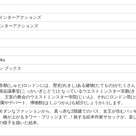
インターアクションズ
インターアクションズ
Oks
ン ブックス
首都(しゅと)ロンドンには、歴史(れきし)ある建物(たてもの)がたくさん
国会議事堂(こっかいぎじどう)となっているウエストミンスター宮殿(き
や、王室の教会のウエストミンスター寺院(じいん)、それにロンドン塔(
公園やデパート、博物館(はくぶつかん)も紹介(しょうかい)します。
モダンなファッションから、真っ赤な2階建てのバス、女王が住むバッ
、橋が上がるタワー・ブリッジまで…! 旅する絵本作家サセックが、楽
の様子を描いた絵本。