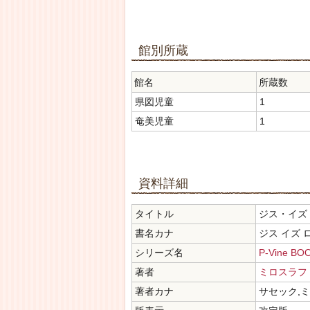
館別所蔵
館名
所蔵数
県図児童
1
奄美児童
1
資料詳細
タイトル
ジス・イズ
書名カナ
ジス イズ 
シリーズ名
P-Vine BO
著者
ミロスラフ
著者カナ
サセック,