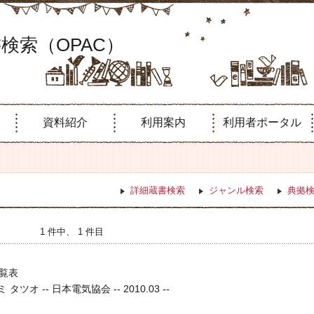
検索（OPAC）
資料紹介
利用案内
利用者ポータル
詳細蔵書検索
ジャンル検索
典拠
1 件中、 1 件目
覧表
タツオ -- 日本電気協会 -- 2010.03 --