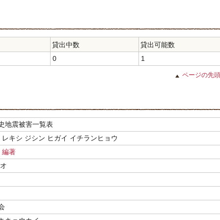
貸出中数
貸出可能数
0
1
ページの先
史地震被害一覧表
 レキシ ジシン ヒガイ イチランヒョウ
 編著
ツオ
会