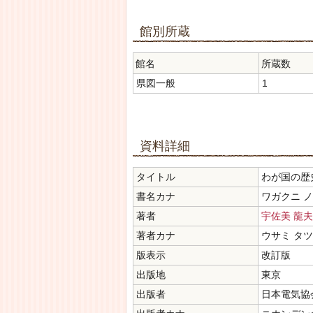
館別所蔵
館名
所蔵数
県図一般
1
資料詳細
タイトル
わが国の歴
書名カナ
ワガクニ ノ
著者
宇佐美 龍夫
著者カナ
ウサミ タ
版表示
改訂版
出版地
東京
出版者
日本電気協