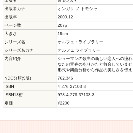
出版者
音楽之友社
出版者カナ
オンガク ノ トモシャ
出版年
2009.12
ページ数
207p
大きさ
19cm
シリーズ名
オルフェ・ライブラリー
シリーズ名カナ
オルフェ ライブラリー
内容紹介
シューマンの歌曲の新しい恋人への憧れ
なたの青春のありかたと符合していませ
形式や楽曲分析から作品の美しさを伝え
NDC分類(9版)
762.346
ISBN
4-276-37103-3
ISBN13桁
978-4-276-37103-3
定価
¥2200