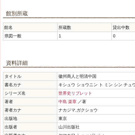
館別所蔵
館名
所蔵数
貸出中数
県図一般
1
0
資料詳細
タイトル
徽州商人と明清中国
書名カナ
キシュウ ショウニン ト ミン シン チュ
シリーズ名
世界史リブレット
著者
中島 楽章
／著
著者カナ
ナカジマ,ガクショウ
出版地
東京
出版者
山川出版社