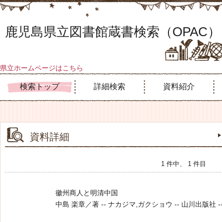
鹿児島県立図書館蔵書検索（OPAC）
県立ホームページはこちら
検索トップ
詳細検索
資料紹介
資料詳細
1 件中、 1 件目
徽州商人と明清中国
中島 楽章／著 -- ナカジマ,ガクショウ -- 山川出版社 -- 200