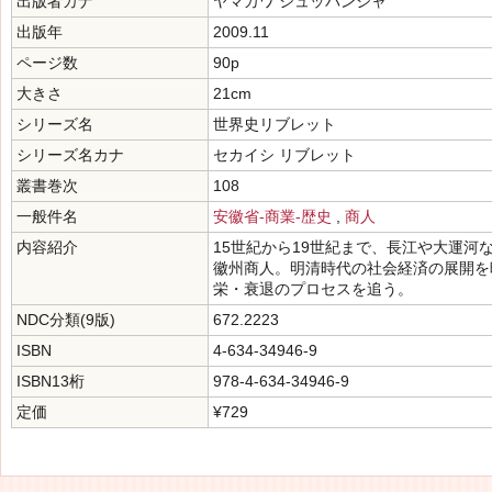
出版者カナ
ヤマカワ シュッパンシャ
出版年
2009.11
ページ数
90p
大きさ
21cm
シリーズ名
世界史リブレット
シリーズ名カナ
セカイシ リブレット
叢書巻次
108
一般件名
安徽省-商業-歴史
,
商人
内容紹介
15世紀から19世紀まで、長江や大運
徽州商人。明清時代の社会経済の展開を
栄・衰退のプロセスを追う。
NDC分類(9版)
672.2223
ISBN
4-634-34946-9
ISBN13桁
978-4-634-34946-9
定価
¥729