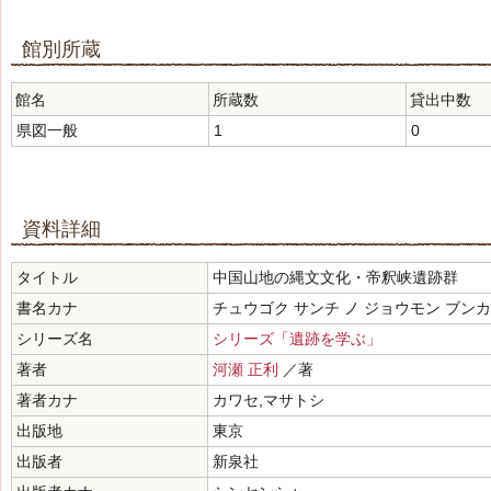
館別所蔵
館名
所蔵数
貸出中数
県図一般
1
0
資料詳細
タイトル
中国山地の縄文文化・帝釈峡遺跡群
書名カナ
チュウゴク サンチ ノ ジョウモン ブン
シリーズ名
シリーズ「遺跡を学ぶ」
著者
河瀬 正利
／著
著者カナ
カワセ,マサトシ
出版地
東京
出版者
新泉社