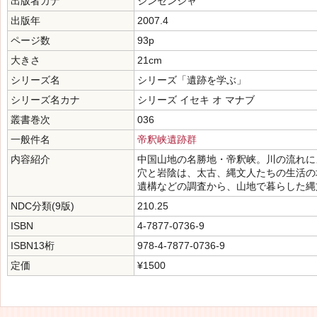
出版者カナ
シンセンシャ
出版年
2007.4
ページ数
93p
大きさ
21cm
シリーズ名
シリーズ「遺跡を学ぶ」
シリーズ名カナ
シリーズ イセキ オ マナブ
叢書巻次
036
一般件名
帝釈峡遺跡群
内容紹介
中国山地の名勝地・帝釈峡。川の流れに
穴と岩陰は、太古、縄文人たちの生活の
遺構などの調査から、山地で暮らした縄
NDC分類(9版)
210.25
ISBN
4-7877-0736-9
ISBN13桁
978-4-7877-0736-9
定価
¥1500