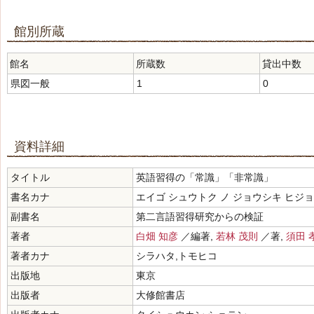
館別所蔵
館名
所蔵数
貸出中数
県図一般
1
0
資料詳細
タイトル
英語習得の「常識」「非常識」
書名カナ
エイゴ シュウトク ノ ジョウシキ ヒジ
副書名
第二言語習得研究からの検証
著者
白畑 知彦
／編著,
若林 茂則
／著,
須田 
著者カナ
シラハタ,トモヒコ
出版地
東京
出版者
大修館書店