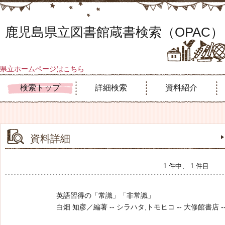
鹿児島県立図書館蔵書検索（OPAC）
県立ホームページはこちら
検索トップ
詳細検索
資料紹介
資料詳細
1 件中、 1 件目
英語習得の「常識」「非常識」
白畑 知彦／編著 -- シラハタ,トモヒコ -- 大修館書店 -- 20