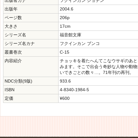
出版者カナ
フクインカン ショテン
出版年
2004.6
ページ数
206p
大きさ
17cm
シリーズ名
福音館文庫
シリーズ名カナ
フクインカン ブンコ
叢書巻次
C-15
内容紹介
チョッキを着たへんてこなウサギのあと
みます。そこで出会う奇妙な人物や動物
いできごとの数々…。71年刊の再刊。
NDC分類(9版)
933.6
ISBN
4-8340-1984-5
定価
¥600