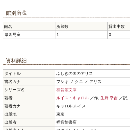
館別所蔵
館名
所蔵数
貸出中数
県図児童
1
0
資料詳細
タイトル
ふしぎの国のアリス
書名カナ
フシギ ノ クニ ノ アリス
シリーズ名
福音館文庫
著者
ルイス・キャロル
／作,
生野 幸吉
／訳,
著者カナ
キャロル,ルイス
出版地
東京
出版者
福音館書店