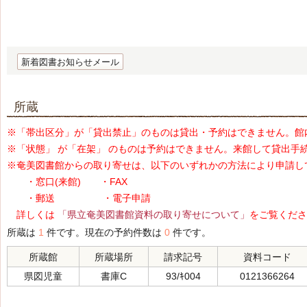
新着図書お知らせメール
所蔵
※「帯出区分」が「貸出禁止」のものは貸出・予約はできません。館
※「状態」 が「在架」 のものは予約はできません。来館して貸出手
※奄美図書館からの取り寄せは、以下のいずれかの方法により申請し
・窓口(来館) ・FAX
・郵送 ・電子申請
詳しくは
「県立奄美図書館資料の取り寄せについて」
をご覧くださ
所蔵は
1
件です。現在の予約件数は
0
件です。
所蔵館
所蔵場所
請求記号
資料コード
県図児童
書庫C
93/ｷ004
0121366264