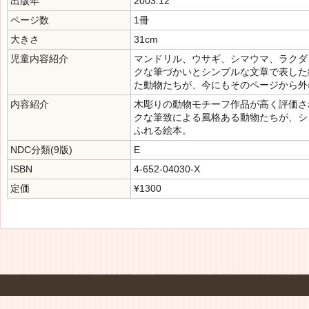
出版年
2003.12
ページ数
1冊
大きさ
31cm
児童内容紹介
マンドリル、ウサギ、シマウマ、ラクダ
クな筆づかいとシンプルな文章で表した
た動物たちが、今にもそのページから外
内容紹介
木彫りの動物モチーフ作品が高く評価さ
クな筆致による風格ある動物たちが、シ
ふれる絵本。
NDC分類(9版)
E
ISBN
4-652-04030-X
定価
¥1300