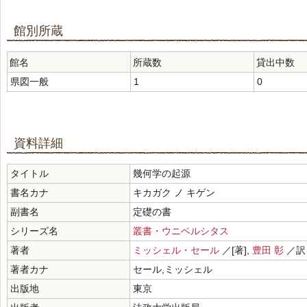
館別所蔵
館名
所蔵数
貸出中数
県図一般
1
0
資料詳細
タイトル
幾何学の起源
書名カナ
キカガク ノ キゲン
副書名
定礎の書
シリーズ名
叢書・ウニベルシタス
著者
ミッシェル・セール
／[著],
豊田 彰
／
著者カナ
セール,ミッシェル
出版地
東京