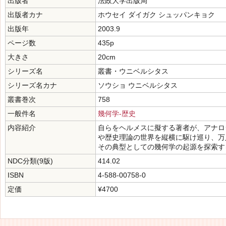
出版者
法政大学出版局
出版者カナ
ホウセイ ダイガク シュッパンキョク
出版年
2003.9
ページ数
435p
大きさ
20cm
シリーズ名
叢書・ウニベルシタス
シリーズ名カナ
ソウショ ウニベルシタス
叢書巻次
758
一般件名
幾何学-歴史
内容紹介
自らをヘルメスに擬する著者が、アナロ
や歴史理論の世界を縦横に駆け巡り、万
その典型としての幾何学の起源を探索す
NDC分類(9版)
414.02
ISBN
4-588-00758-0
定価
¥4700