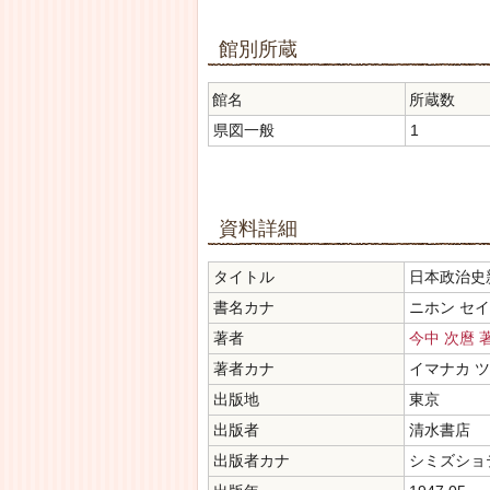
館別所蔵
館名
所蔵数
県図一般
1
資料詳細
タイトル
日本政治史
書名カナ
ニホン セ
著者
今中 次麿 
著者カナ
イマナカ 
出版地
東京
出版者
清水書店
出版者カナ
シミズショ