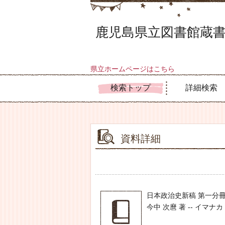
鹿児島県立図書館蔵書
県立ホームページはこちら
検索トップ
詳細検索
資料詳細
日本政治史新稿 第一分
今中 次麿 著 -- イマナカ ツ