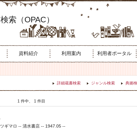
検索（OPAC）
資料紹介
利用案内
利用者ポータル
詳細蔵書検索
ジャンル検索
典拠
1 件中、 1 件目
冊
ギマロ -- 清水書店 -- 1947.05 --