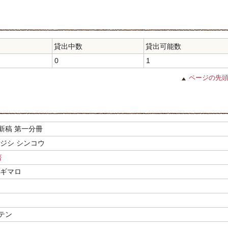
貸出中数
貸出可能数
0
1
ページの先
新稿 第一分冊
イジシ シンコウ
著
ツギマロ
テン