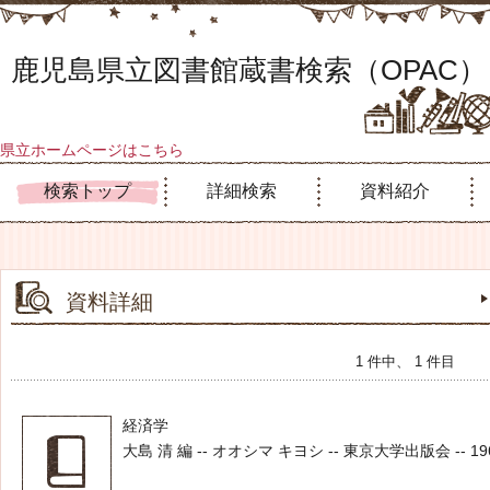
鹿児島県立図書館蔵書検索（OPAC）
県立ホームページはこちら
検索トップ
詳細検索
資料紹介
資料詳細
1 件中、 1 件目
経済学
大島 清 編 -- オオシマ キヨシ -- 東京大学出版会 -- 1966