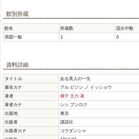
館別所蔵
館名
所蔵数
貸出中数
県図一般
1
0
資料詳細
タイトル
ある美人の一生
書名カナ
アル ビジン ノ イッショウ
著者
獅子 文六 著
著者カナ
シシ ブンロク
出版地
東京
出版者
講談社
出版者カナ
コウダンシャ