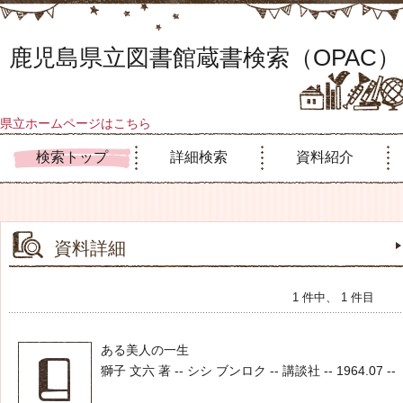
鹿児島県立図書館蔵書検索（OPAC）
県立ホームページはこちら
検索トップ
詳細検索
資料紹介
資料詳細
1 件中、 1 件目
ある美人の一生
獅子 文六 著 -- シシ ブンロク -- 講談社 -- 1964.07 --