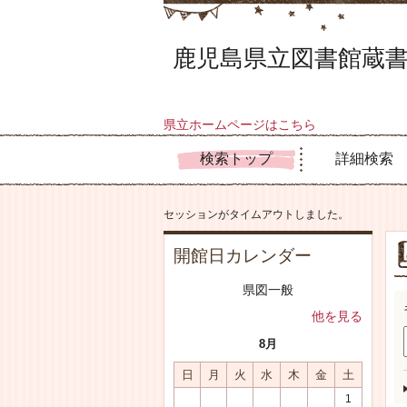
鹿児島県立図書館蔵書
県立ホームページはこちら
検索トップ
詳細検索
セッションがタイムアウトしました。
開館日カレンダー
県図一般
他を見る
8月
日
月
火
水
木
金
土
1