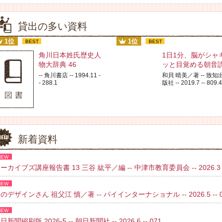
貸出の多い資料
1位
1位
BEST
BEST
角川日本姓氏歴史人
1日1分、脳がシャ
物大辞典 46
ッと目覚める朝音
-- 角川書店 -- 1994.11 -
和貝 晴美／著 -- 致知
- 288.1
版社 -- 2019.7 -- 809.4
新着資料
NEW
ーカイブズ講座報告書 13 三谷 紘平／編 -- 中津市教育委員会 -- 2026.3 
NEW
のデザインさん 祖父江 慎／著 -- パイインターナショナル -- 2026.5 -- 02
NEW
日新聞縮刷版 2026-5 -- 朝日新聞社 -- 2026.6 -- 071