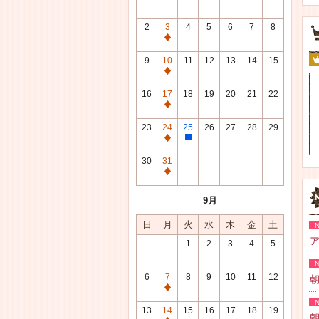
2
3
4
5
6
7
8
通
常
9
10
11
12
13
14
15
休
通
館
常
16
17
18
19
20
21
22
日
休
通
館
常
23
24
25
26
27
28
29
日
休
通
整
館
常
理
30
31
日
休
研
通
館
修
常
9月
日
日
休
館
日
月
火
水
木
金
土
日
ア
1
2
3
4
5
6
7
8
9
10
11
12
朝
通
常
13
14
15
16
17
18
19
朝