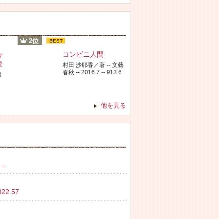
2位
BEST
キ
コンビニ人間
読
村田 沙耶香／著 -- 文藝
春秋 -- 2016.7 -- 913.6
出
他を見る
--
2.57