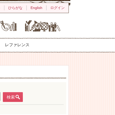
字
ひらがな
English
ログイン
レファレンス
検索