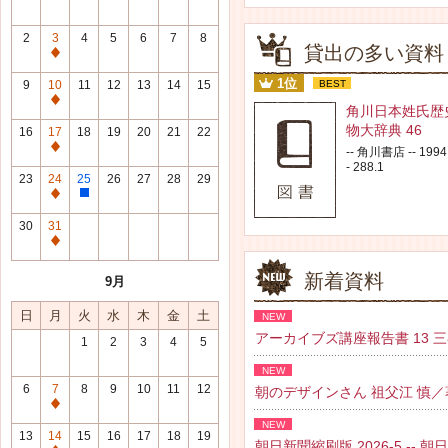
2
3
4
5
6
7
8
貸出の多い資料
通
常
1位
9
10
11
12
13
14
15
BEST
休
通
角川日本姓氏歴
館
常
物大辞典 46
16
17
18
19
20
21
22
日
休
通
-- 角川書店 -- 1994.
館
- 288.1
常
23
24
25
26
27
28
29
日
休
通
整
館
常
理
30
31
日
休
研
通
館
修
常
新着資料
9月
日
日
休
館
日
月
火
水
木
金
土
NEW
日
アーカイブズ講座報告書 13 三谷 紘
1
2
3
4
5
NEW
6
7
8
9
10
11
12
朝のデザインさん 祖父江 慎／著 --
通
NEW
常
13
14
15
16
17
18
19
朝日新聞縮刷版 2026-5 -- 朝日新聞