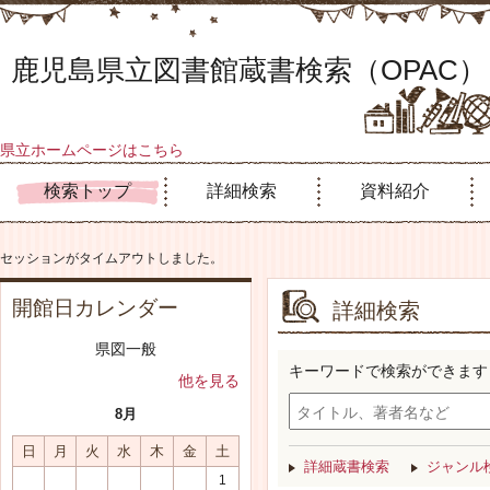
鹿児島県立図書館蔵書検索（OPAC）
県立ホームページはこちら
検索トップ
詳細検索
資料紹介
セッションがタイムアウトしました。
開館日カレンダー
詳細検索
県図一般
キーワードで検索ができます
他を見る
8月
日
月
火
水
木
金
土
詳細蔵書検索
ジャンル
1