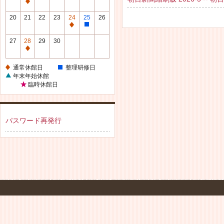
休
通
館
常
20
21
22
23
24
25
26
日
休
通
整
館
常
理
27
28
29
30
日
休
研
通
館
修
常
通常休館日
整理研修日
日
日
休
年末年始休館
館
臨時休館日
日
パスワード再発行