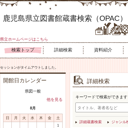
鹿児島県立図書館蔵書検索（OPAC）
県立ホームページはこちら
検索トップ
詳細検索
資料紹介
セッションがタイムアウトしました。
開館日カレンダー
詳細検索
県図一般
キーワードで検索ができます
他を見る
8月
日
月
火
水
木
金
土
詳細蔵書検索
ジャンル
1