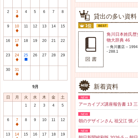
2
3
4
5
6
7
8
貸出の多い資料
通
常
1位
9
10
11
12
13
14
15
BEST
休
通
角川日本姓氏歴
館
常
物大辞典 46
16
17
18
19
20
21
22
日
休
通
-- 角川書店 -- 1994.
館
- 288.1
常
23
24
25
26
27
28
29
日
休
通
整
館
常
理
30
31
日
休
研
通
館
修
常
新着資料
9月
日
日
休
館
日
月
火
水
木
金
土
NEW
日
アーカイブズ講座報告書 13 三谷 紘
1
2
3
4
5
NEW
6
7
8
9
10
11
12
朝のデザインさん 祖父江 慎／著 --
通
NEW
常
13
14
15
16
17
18
19
朝日新聞縮刷版 2026-5 -- 朝日新聞