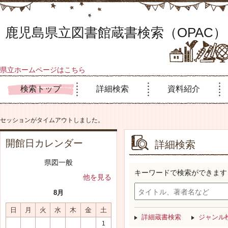
鹿児島県立図書館蔵書検索（OPAC）
県立ホームページはこちら
検索トップ
詳細検索
資料紹介
セッションがタイムアウトしました。
開館日カレンダー
詳細検索
県図一般
キーワードで検索ができます
他を見る
8月
日
月
火
水
木
金
土
詳細蔵書検索
ジャンル
1