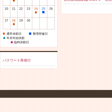
休
通
館
常
20
21
22
23
24
25
26
日
休
通
整
館
常
理
27
28
29
30
日
休
研
通
館
修
常
通常休館日
整理研修日
日
日
休
年末年始休館
館
臨時休館日
日
パスワード再発行