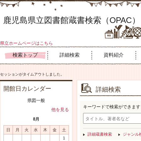
鹿児島県立図書館蔵書検索（OPAC）
県立ホームページはこちら
検索トップ
詳細検索
資料紹介
セッションがタイムアウトしました。
開館日カレンダー
詳細検索
県図一般
キーワードで検索ができます
他を見る
8月
日
月
火
水
木
金
土
詳細蔵書検索
ジャンル
1