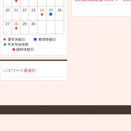
休
通
館
常
20
21
22
23
24
25
26
日
休
通
整
館
常
理
27
28
29
30
日
休
研
通
館
修
常
通常休館日
整理研修日
日
日
休
年末年始休館
館
臨時休館日
日
パスワード再発行