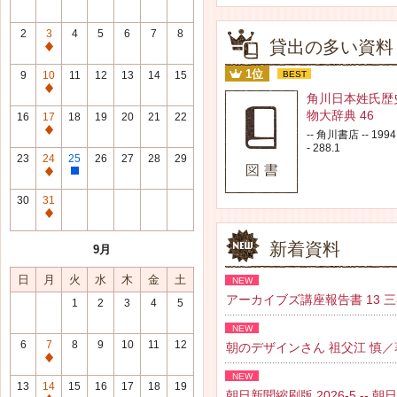
2
3
4
5
6
7
8
貸出の多い資料
通
常
1位
9
10
11
12
13
14
15
BEST
休
通
角川日本姓氏歴
館
常
物大辞典 46
16
17
18
19
20
21
22
日
休
通
-- 角川書店 -- 1994.
館
- 288.1
常
23
24
25
26
27
28
29
日
休
通
整
館
常
理
30
31
日
休
研
通
館
修
常
新着資料
9月
日
日
休
館
日
月
火
水
木
金
土
NEW
日
アーカイブズ講座報告書 13 三谷 紘
1
2
3
4
5
NEW
6
7
8
9
10
11
12
朝のデザインさん 祖父江 慎／著 --
通
NEW
常
13
14
15
16
17
18
19
朝日新聞縮刷版 2026-5 -- 朝日新聞