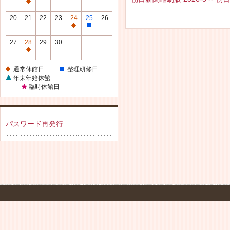
休
通
館
常
20
21
22
23
24
25
26
日
休
通
整
館
常
理
27
28
29
30
日
休
研
通
館
修
常
通常休館日
整理研修日
日
日
休
年末年始休館
館
臨時休館日
日
パスワード再発行