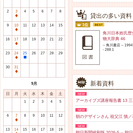
2
3
4
5
6
7
8
貸出の多い資料
通
常
1位
9
10
11
12
13
14
15
BEST
休
通
角川日本姓氏歴
館
常
物大辞典 46
16
17
18
19
20
21
22
日
休
通
-- 角川書店 -- 1994.
館
- 288.1
常
23
24
25
26
27
28
29
日
休
通
整
館
常
理
30
31
日
休
研
通
館
修
常
新着資料
9月
日
日
休
館
日
月
火
水
木
金
土
NEW
日
アーカイブズ講座報告書 13 三谷 紘
1
2
3
4
5
NEW
6
7
8
9
10
11
12
朝のデザインさん 祖父江 慎／著 --
通
NEW
常
13
14
15
16
17
18
19
朝日新聞縮刷版 2026-5 -- 朝日新聞