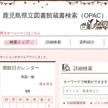
鹿児島県立図書館蔵書検索（OPAC）
県立ホームページはこちら
検索トップ
詳細検索
資料紹介
セッションがタイムアウトしました。
開館日カレンダー
詳細検索
県図一般
キーワードで検索ができます
他を見る
8月
日
月
火
水
木
金
土
詳細蔵書検索
ジャンル
1