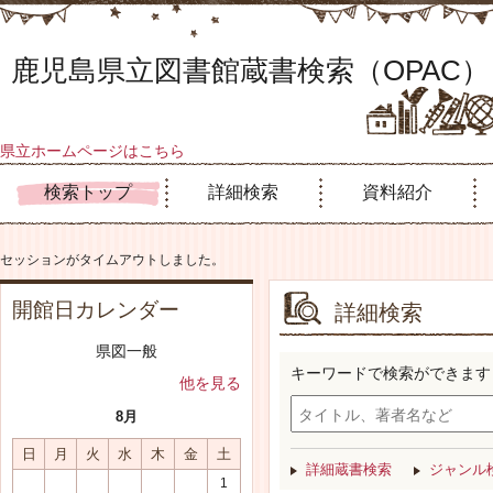
鹿児島県立図書館蔵書検索（OPAC）
県立ホームページはこちら
検索トップ
詳細検索
資料紹介
セッションがタイムアウトしました。
開館日カレンダー
詳細検索
県図一般
キーワードで検索ができます
他を見る
8月
日
月
火
水
木
金
土
詳細蔵書検索
ジャンル
1