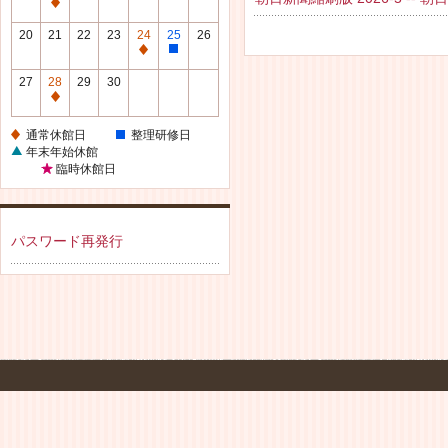
休
通
館
常
20
21
22
23
24
25
26
日
休
通
整
館
常
理
27
28
29
30
日
休
研
通
館
修
常
通常休館日
整理研修日
日
日
休
年末年始休館
館
臨時休館日
日
パスワード再発行