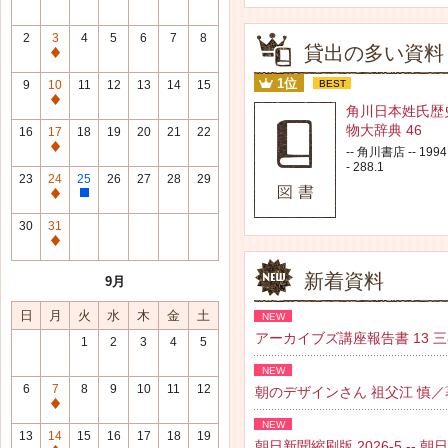
2
3
4
5
6
7
8
貸出の多い資料
通
常
1位
9
10
11
12
13
14
15
BEST
休
通
角川日本姓氏歴
館
常
物大辞典 46
16
17
18
19
20
21
22
日
休
通
-- 角川書店 -- 1994.
館
- 288.1
常
23
24
25
26
27
28
29
日
休
通
整
館
常
理
30
31
日
休
研
通
館
修
常
新着資料
9月
日
日
休
館
日
月
火
水
木
金
土
NEW
日
アーカイブズ講座報告書 13 三谷 紘
1
2
3
4
5
NEW
6
7
8
9
10
11
12
朝のデザインさん 祖父江 慎／著 --
通
NEW
常
13
14
15
16
17
18
19
朝日新聞縮刷版 2026-5 -- 朝日新聞