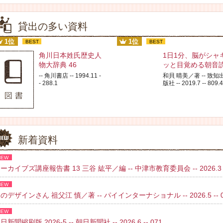
貸出の多い資料
1位
1位
BEST
BEST
角川日本姓氏歴史人
1日1分、脳がシャ
物大辞典 46
ッと目覚める朝音
-- 角川書店 -- 1994.11 -
和貝 晴美／著 -- 致知
- 288.1
版社 -- 2019.7 -- 809.4
新着資料
NEW
ーカイブズ講座報告書 13 三谷 紘平／編 -- 中津市教育委員会 -- 2026.3 
NEW
のデザインさん 祖父江 慎／著 -- パイインターナショナル -- 2026.5 -- 02
NEW
日新聞縮刷版 2026-5 -- 朝日新聞社 -- 2026.6 -- 071