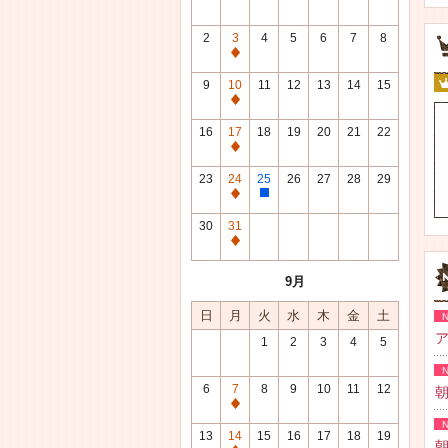
2
3
4
5
6
7
8
通
常
9
10
11
12
13
14
15
休
通
館
常
16
17
18
19
20
21
22
日
休
通
館
常
23
24
25
26
27
28
29
日
休
通
整
館
常
理
30
31
日
休
研
通
館
修
常
9月
日
日
休
館
日
月
火
水
木
金
土
日
ア
1
2
3
4
5
6
7
8
9
10
11
12
朝
通
常
13
14
15
16
17
18
19
朝