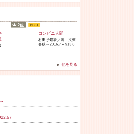
2位
BEST
キ
コンビニ人間
読
村田 沙耶香／著 -- 文藝
春秋 -- 2016.7 -- 913.6
出
他を見る
--
2.57