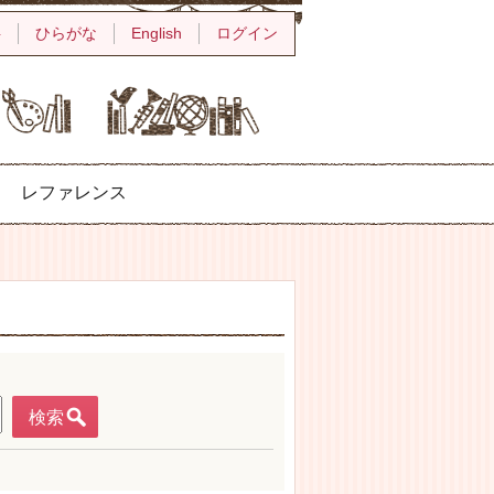
字
ひらがな
English
ログイン
レファレンス
検索