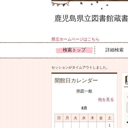
鹿児島県立図書館蔵書
県立ホームページはこちら
検索トップ
詳細検索
セッションがタイムアウトしました。
開館日カレンダー
県図一般
他を見る
8月
日
月
火
水
木
金
土
1