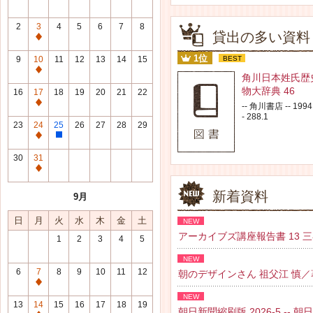
2
3
4
5
6
7
8
貸出の多い資料
通
常
1位
9
10
11
12
13
14
15
BEST
休
通
角川日本姓氏歴
館
常
物大辞典 46
16
17
18
19
20
21
22
日
休
通
-- 角川書店 -- 1994.
館
- 288.1
常
23
24
25
26
27
28
29
日
休
通
整
館
常
理
30
31
日
休
研
通
館
修
常
新着資料
9月
日
日
休
館
日
月
火
水
木
金
土
NEW
日
アーカイブズ講座報告書 13 三谷 紘
1
2
3
4
5
NEW
6
7
8
9
10
11
12
朝のデザインさん 祖父江 慎／著 --
通
NEW
常
13
14
15
16
17
18
19
朝日新聞縮刷版 2026-5 -- 朝日新聞