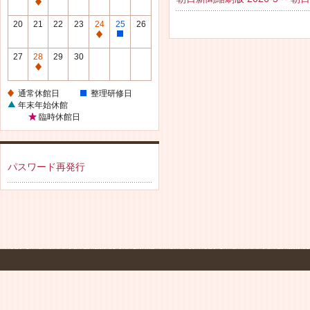
休
通
館
常
20
21
22
23
24
25
26
日
休
通
整
館
常
理
27
28
29
30
日
休
研
通
館
修
常
通常休館日
整理研修日
日
日
休
年末年始休館
館
臨時休館日
日
パスワード再発行