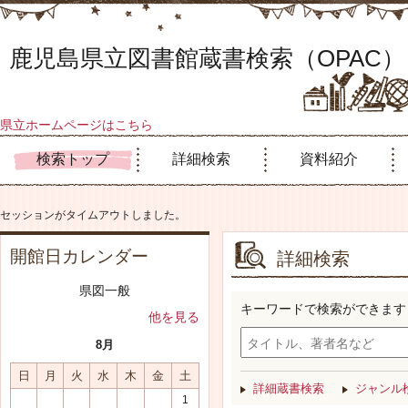
鹿児島県立図書館蔵書検索（OPAC）
県立ホームページはこちら
検索トップ
詳細検索
資料紹介
セッションがタイムアウトしました。
開館日カレンダー
詳細検索
県図一般
キーワードで検索ができます
他を見る
8月
日
月
火
水
木
金
土
詳細蔵書検索
ジャンル
1