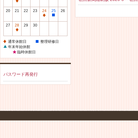
休
通
館
常
20
21
22
23
24
25
26
日
休
通
整
館
常
理
27
28
29
30
日
休
研
通
館
修
常
通常休館日
整理研修日
日
日
休
年末年始休館
館
臨時休館日
日
パスワード再発行