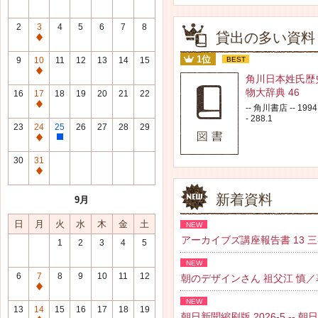
2
3
4
5
6
7
8
貸出の多い資料
通
常
1位
9
10
11
12
13
14
15
BEST
休
通
角川日本姓氏歴
館
常
物大辞典 46
16
17
18
19
20
21
22
日
休
通
-- 角川書店 -- 1994.
館
- 288.1
常
23
24
25
26
27
28
29
日
休
通
整
館
常
理
30
31
日
休
研
通
館
修
常
新着資料
9月
日
日
休
館
日
月
火
水
木
金
土
NEW
日
アーカイブズ講座報告書 13 三谷 紘
1
2
3
4
5
NEW
6
7
8
9
10
11
12
朝のデザインさん 祖父江 慎／著 --
通
NEW
常
13
14
15
16
17
18
19
朝日新聞縮刷版 2026-5 -- 朝日新聞