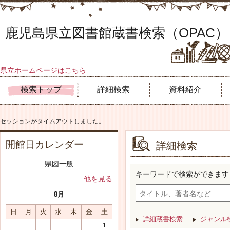
鹿児島県立図書館蔵書検索（OPAC）
県立ホームページはこちら
検索トップ
詳細検索
資料紹介
セッションがタイムアウトしました。
開館日カレンダー
詳細検索
県図一般
キーワードで検索ができます
他を見る
8月
日
月
火
水
木
金
土
詳細蔵書検索
ジャンル
1