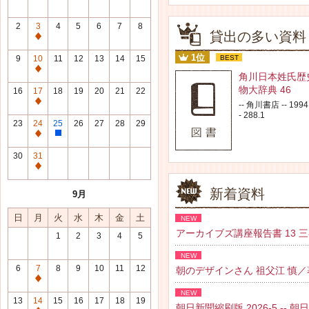
2
3
4
5
6
7
8
貸出の多い資料
通
常
1位
9
10
11
12
13
14
15
BEST
休
通
角川日本姓氏歴
館
常
物大辞典 46
16
17
18
19
20
21
22
日
休
通
-- 角川書店 -- 1994.
館
- 288.1
常
23
24
25
26
27
28
29
日
休
通
整
館
常
理
30
31
日
休
研
通
館
修
常
新着資料
9月
日
日
休
館
日
月
火
水
木
金
土
NEW
日
アーカイブズ講座報告書 13 三谷 紘
1
2
3
4
5
NEW
6
7
8
9
10
11
12
朝のデザインさん 祖父江 慎／著 --
通
NEW
常
13
14
15
16
17
18
19
朝日新聞縮刷版 2026-5 -- 朝日新聞