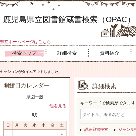
鹿児島県立図書館蔵書検索（OPAC）
県立ホームページはこちら
検索トップ
詳細検索
資料紹介
セッションがタイムアウトしました。
開館日カレンダー
詳細検索
県図一般
キーワードで検索ができます
他を見る
8月
日
月
火
水
木
金
土
詳細蔵書検索
ジャンル
1