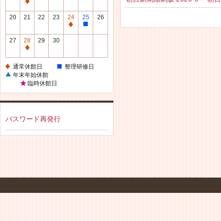
休
通
館
常
20
21
22
23
24
25
26
日
休
通
整
館
常
理
27
28
29
30
日
休
研
通
館
修
常
通常休館日
整理研修日
日
日
休
年末年始休館
館
臨時休館日
日
パスワード再発行