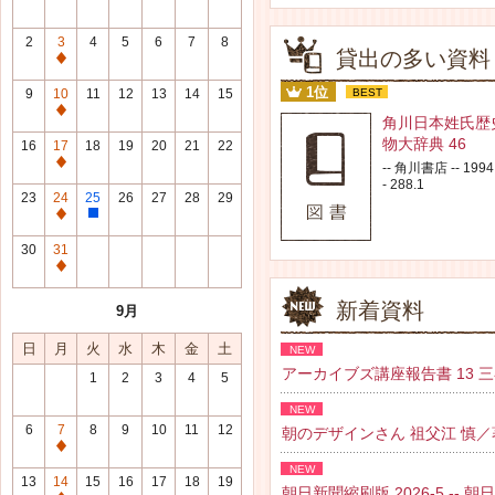
2
3
4
5
6
7
8
貸出の多い資料
通
常
1位
9
10
11
12
13
14
15
BEST
休
通
角川日本姓氏歴
館
常
物大辞典 46
16
17
18
19
20
21
22
日
休
通
-- 角川書店 -- 1994.
館
- 288.1
常
23
24
25
26
27
28
29
日
休
通
整
館
常
理
30
31
日
休
研
通
館
修
常
新着資料
9月
日
日
休
館
日
月
火
水
木
金
土
NEW
日
アーカイブズ講座報告書 13 三谷 紘
1
2
3
4
5
NEW
6
7
8
9
10
11
12
朝のデザインさん 祖父江 慎／著 --
通
NEW
常
13
14
15
16
17
18
19
朝日新聞縮刷版 2026-5 -- 朝日新聞