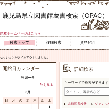
鹿児島県立図書館蔵書検索（OPAC）
県立ホームページはこちら
検索トップ
詳細検索
資料紹介
セッションがタイムアウトしました。
開館日カレンダー
詳細検索
県図一般
キーワードで検索ができます
他を見る
8月
日
月
火
水
木
金
土
詳細蔵書検索
ジャンル
1