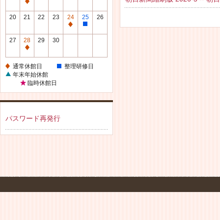
休
通
館
常
20
21
22
23
24
25
26
日
休
通
整
館
常
理
27
28
29
30
日
休
研
通
館
修
常
通常休館日
整理研修日
日
日
休
年末年始休館
館
臨時休館日
日
パスワード再発行