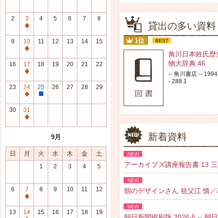
2
3
4
5
6
7
8
貸出の多い資料
通
常
1位
9
10
11
12
13
14
15
BEST
休
通
角川日本姓氏歴
館
常
物大辞典 46
16
17
18
19
20
21
22
日
休
通
-- 角川書店 -- 1994.
館
- 288.1
常
23
24
25
26
27
28
29
日
休
通
整
館
常
理
30
31
日
休
研
通
館
修
常
新着資料
9月
日
日
休
館
日
月
火
水
木
金
土
NEW
日
アーカイブズ講座報告書 13 三谷 紘
1
2
3
4
5
NEW
6
7
8
9
10
11
12
朝のデザインさん 祖父江 慎／著 --
通
NEW
常
13
14
15
16
17
18
19
朝日新聞縮刷版 2026-5 -- 朝日新聞