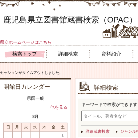
鹿児島県立図書館蔵書検索（OPAC）
県立ホームページはこちら
検索トップ
詳細検索
資料紹介
セッションがタイムアウトしました。
開館日カレンダー
詳細検索
県図一般
キーワードで検索ができます
他を見る
8月
日
月
火
水
木
金
土
詳細蔵書検索
ジャンル
1