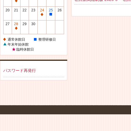
休
通
館
常
20
21
22
23
24
25
26
日
休
通
整
館
常
理
27
28
29
30
日
休
研
通
館
修
常
通常休館日
整理研修日
日
日
休
年末年始休館
館
臨時休館日
日
パスワード再発行