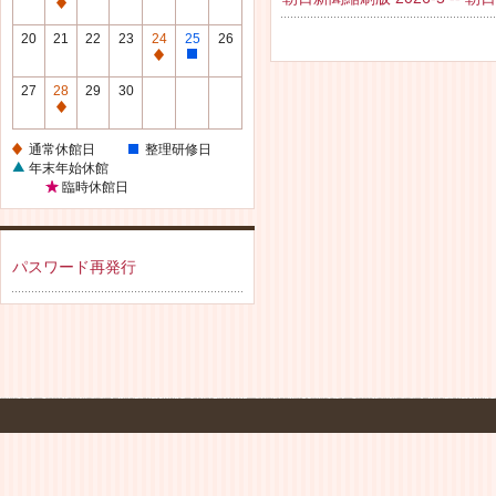
休
通
館
常
20
21
22
23
24
25
26
日
休
通
整
館
常
理
27
28
29
30
日
休
研
通
館
修
常
通常休館日
整理研修日
日
日
休
年末年始休館
館
臨時休館日
日
パスワード再発行