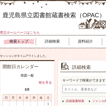
鹿児島県立図書館蔵書検索（OPAC）
県立ホームページはこちら
検索トップ
詳細検索
資料紹介
セッションがタイムアウトしました。
開館日カレンダー
詳細検索
県図一般
キーワードで検索ができます
他を見る
8月
日
月
火
水
木
金
土
詳細蔵書検索
ジャンル
1