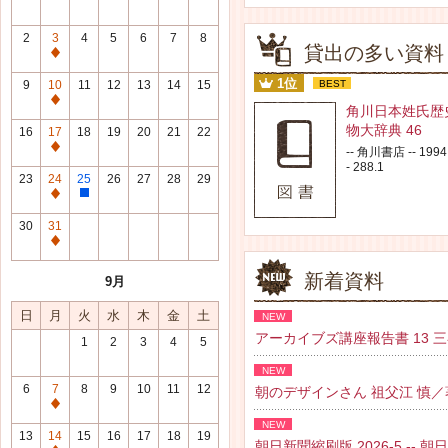
2
3
4
5
6
7
8
貸出の多い資料
通
常
1位
9
10
11
12
13
14
15
BEST
休
通
角川日本姓氏歴
館
常
物大辞典 46
16
17
18
19
20
21
22
日
休
通
-- 角川書店 -- 1994.
館
- 288.1
常
23
24
25
26
27
28
29
日
休
通
整
館
常
理
30
31
日
休
研
通
館
修
常
新着資料
9月
日
日
休
館
日
月
火
水
木
金
土
NEW
日
アーカイブズ講座報告書 13 三谷 紘
1
2
3
4
5
NEW
6
7
8
9
10
11
12
朝のデザインさん 祖父江 慎／著 --
通
NEW
常
13
14
15
16
17
18
19
朝日新聞縮刷版 2026-5 -- 朝日新聞