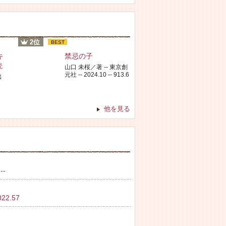
2位
BEST
キ
禁忌の子
読
山口 未桜／著 -- 東京創
元社 -- 2024.10 -- 913.6
出
他を見る
--
2.57