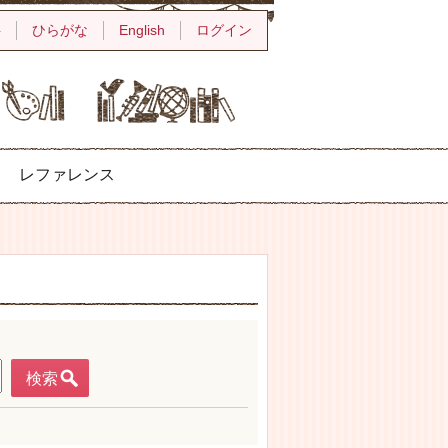
字
ひらがな
English
ログイン
レファレンス
検索