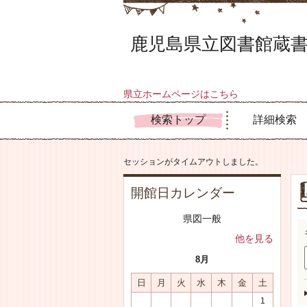
鹿児島県立図書館蔵書
県立ホームページはこちら
検索トップ
詳細検索
セッションがタイムアウトしました。
開館日カレンダー
県図一般
他を見る
8月
日
月
火
水
木
金
土
1