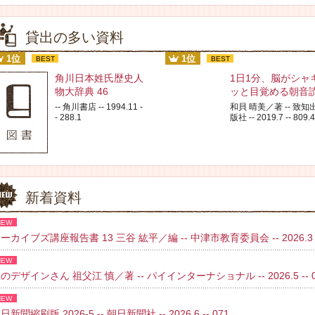
貸出の多い資料
1位
1位
BEST
BEST
角川日本姓氏歴史人
1日1分、脳がシャ
物大辞典 46
ッと目覚める朝音
-- 角川書店 -- 1994.11 -
和貝 晴美／著 -- 致知
- 288.1
版社 -- 2019.7 -- 809.4
新着資料
NEW
ーカイブズ講座報告書 13 三谷 紘平／編 -- 中津市教育委員会 -- 2026.3 
NEW
のデザインさん 祖父江 慎／著 -- パイインターナショナル -- 2026.5 -- 02
NEW
日新聞縮刷版 2026-5 -- 朝日新聞社 -- 2026.6 -- 071