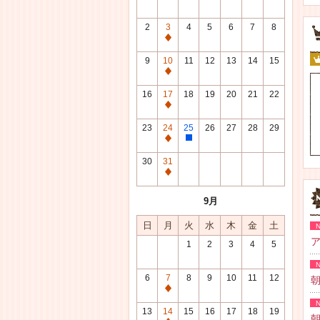
2
3
4
5
6
7
8
通
常
9
10
11
12
13
14
15
休
通
館
常
16
17
18
19
20
21
22
日
休
通
館
常
23
24
25
26
27
28
29
日
休
通
整
館
常
理
30
31
日
休
研
通
館
修
常
9月
日
日
休
館
日
月
火
水
木
金
土
日
ア
1
2
3
4
5
6
7
8
9
10
11
12
朝
通
常
13
14
15
16
17
18
19
朝