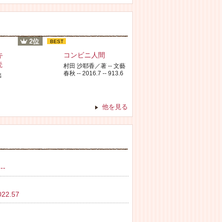
2位
BEST
キ
コンビニ人間
読
村田 沙耶香／著 -- 文藝
春秋 -- 2016.7 -- 913.6
出
他を見る
--
2.57