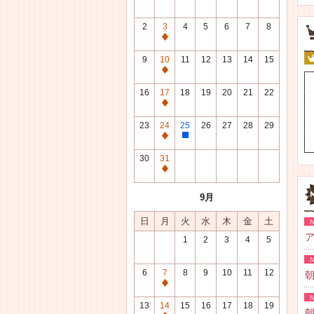
2
3
4
5
6
7
8
通
常
9
10
11
12
13
14
15
休
通
館
常
16
17
18
19
20
21
22
日
休
通
館
常
23
24
25
26
27
28
29
日
休
通
整
館
常
理
30
31
日
休
研
通
館
修
常
9月
日
日
休
館
日
月
火
水
木
金
土
日
ア
1
2
3
4
5
6
7
8
9
10
11
12
朝
通
常
13
14
15
16
17
18
19
朝