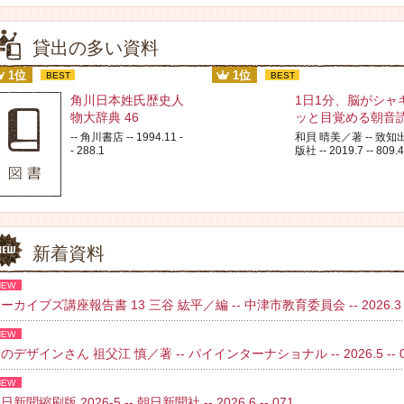
貸出の多い資料
1位
1位
BEST
BEST
角川日本姓氏歴史人
1日1分、脳がシャ
物大辞典 46
ッと目覚める朝音
-- 角川書店 -- 1994.11 -
和貝 晴美／著 -- 致知
- 288.1
版社 -- 2019.7 -- 809.4
新着資料
NEW
ーカイブズ講座報告書 13 三谷 紘平／編 -- 中津市教育委員会 -- 2026.3 
NEW
のデザインさん 祖父江 慎／著 -- パイインターナショナル -- 2026.5 -- 02
NEW
日新聞縮刷版 2026-5 -- 朝日新聞社 -- 2026.6 -- 071