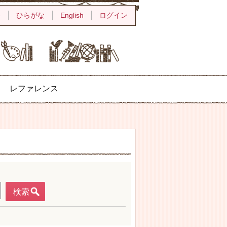
字
ひらがな
English
ログイン
レファレンス
検索