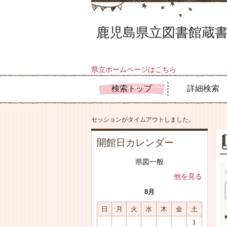
鹿児島県立図書館蔵書
県立ホームページはこちら
検索トップ
詳細検索
セッションがタイムアウトしました。
開館日カレンダー
県図一般
他を見る
8月
日
月
火
水
木
金
土
1