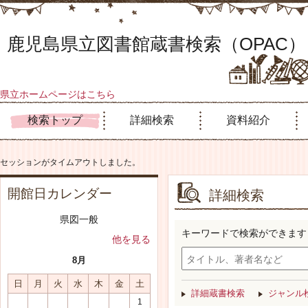
鹿児島県立図書館蔵書検索（OPAC）
県立ホームページはこちら
検索トップ
詳細検索
資料紹介
セッションがタイムアウトしました。
開館日カレンダー
詳細検索
県図一般
キーワードで検索ができます
他を見る
8月
日
月
火
水
木
金
土
詳細蔵書検索
ジャンル
1