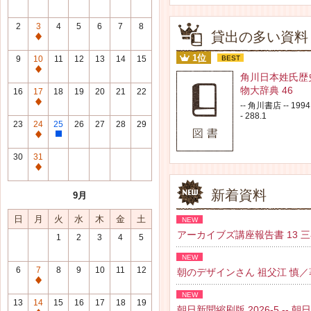
2
3
4
5
6
7
8
貸出の多い資料
通
常
1位
9
10
11
12
13
14
15
BEST
休
通
角川日本姓氏歴
館
常
物大辞典 46
16
17
18
19
20
21
22
日
休
通
-- 角川書店 -- 1994.
館
- 288.1
常
23
24
25
26
27
28
29
日
休
通
整
館
常
理
30
31
日
休
研
通
館
修
常
新着資料
9月
日
日
休
館
日
月
火
水
木
金
土
NEW
日
アーカイブズ講座報告書 13 三谷 紘
1
2
3
4
5
NEW
6
7
8
9
10
11
12
朝のデザインさん 祖父江 慎／著 --
通
NEW
常
13
14
15
16
17
18
19
朝日新聞縮刷版 2026-5 -- 朝日新聞