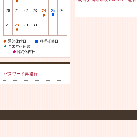
休
通
館
常
20
21
22
23
24
25
26
日
休
通
整
館
常
理
27
28
29
30
日
休
研
通
館
修
常
通常休館日
整理研修日
日
日
休
年末年始休館
館
臨時休館日
日
パスワード再発行