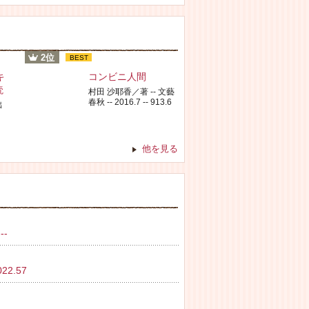
2位
BEST
キ
コンビニ人間
読
村田 沙耶香／著 -- 文藝
春秋 -- 2016.7 -- 913.6
出
他を見る
--
2.57