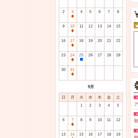
2
3
4
5
6
7
8
通
常
9
10
11
12
13
14
15
休
通
館
常
16
17
18
19
20
21
22
日
休
通
館
常
23
24
25
26
27
28
29
日
休
通
整
館
常
理
30
31
日
休
研
通
館
修
常
9月
日
日
休
館
日
月
火
水
木
金
土
日
ア
1
2
3
4
5
6
7
8
9
10
11
12
朝
通
常
13
14
15
16
17
18
19
朝