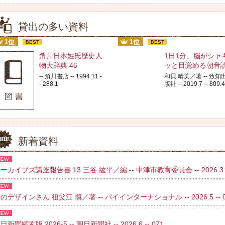
貸出の多い資料
1位
1位
BEST
BEST
角川日本姓氏歴史人
1日1分、脳がシャ
物大辞典 46
ッと目覚める朝音
-- 角川書店 -- 1994.11 -
和貝 晴美／著 -- 致知
- 288.1
版社 -- 2019.7 -- 809.4
新着資料
NEW
ーカイブズ講座報告書 13 三谷 紘平／編 -- 中津市教育委員会 -- 2026.3 
NEW
のデザインさん 祖父江 慎／著 -- パイインターナショナル -- 2026.5 -- 02
NEW
日新聞縮刷版 2026-5 -- 朝日新聞社 -- 2026.6 -- 071