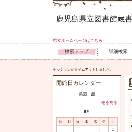
鹿児島県立図書館蔵書
県立ホームページはこちら
検索トップ
詳細検索
セッションがタイムアウトしました。
開館日カレンダー
県図一般
他を見る
8月
日
月
火
水
木
金
土
1