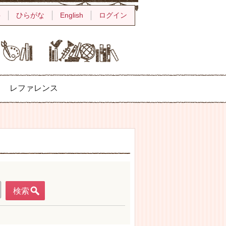
字
ひらがな
English
ログイン
レファレンス
検索