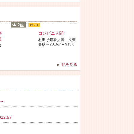
2位
BEST
キ
コンビニ人間
読
村田 沙耶香／著 -- 文藝
春秋 -- 2016.7 -- 913.6
出
他を見る
--
2.57