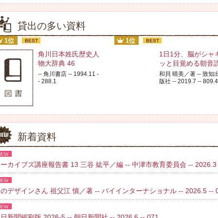
貸出の多い資料
1位
1位
BEST
BEST
角川日本姓氏歴史人
1日1分、脳がシャ
物大辞典 46
ッと目覚める朝音
-- 角川書店 -- 1994.11 -
和貝 晴美／著 -- 致知
- 288.1
版社 -- 2019.7 -- 809.4
新着資料
NEW
ーカイブズ講座報告書 13 三谷 紘平／編 -- 中津市教育委員会 -- 2026.3 
NEW
のデザインさん 祖父江 慎／著 -- パイインターナショナル -- 2026.5 -- 02
NEW
日新聞縮刷版 2026-5 -- 朝日新聞社 -- 2026.6 -- 071