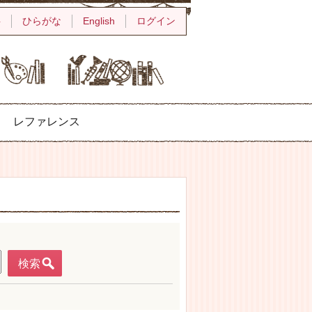
字
ひらがな
English
ログイン
レファレンス
検索