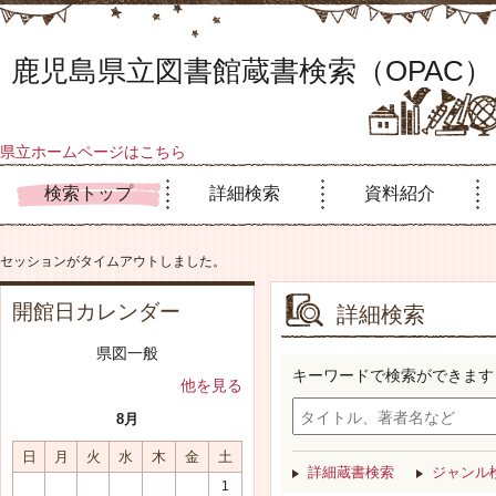
鹿児島県立図書館蔵書検索（OPAC）
県立ホームページはこちら
検索トップ
詳細検索
資料紹介
セッションがタイムアウトしました。
開館日カレンダー
詳細検索
県図一般
キーワードで検索ができます
他を見る
8月
日
月
火
水
木
金
土
詳細蔵書検索
ジャンル
1