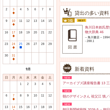
2
3
4
5
6
7
8
貸出の多い資料
通
常
1位
9
10
11
12
13
14
15
BEST
休
通
角川日本姓氏歴
館
常
物大辞典 46
16
17
18
19
20
21
22
日
休
通
-- 角川書店 -- 1994.
館
- 288.1
常
23
24
25
26
27
28
29
日
休
通
整
館
常
理
30
31
日
休
研
通
館
修
常
新着資料
9月
日
日
休
館
日
月
火
水
木
金
土
NEW
日
アーカイブズ講座報告書 13 三谷 紘
1
2
3
4
5
NEW
6
7
8
9
10
11
12
朝のデザインさん 祖父江 慎／著 --
通
NEW
常
13
14
15
16
17
18
19
朝日新聞縮刷版 2026-5 -- 朝日新聞