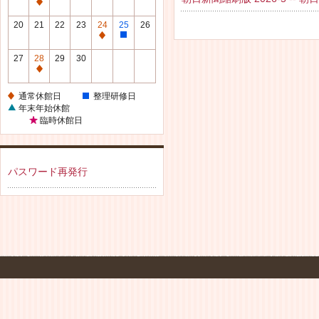
休
通
館
常
20
21
22
23
24
25
26
日
休
通
整
館
常
理
27
28
29
30
日
休
研
通
館
修
常
通常休館日
整理研修日
日
日
休
年末年始休館
館
臨時休館日
日
パスワード再発行