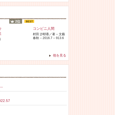
2位
BEST
キ
コンビニ人間
読
村田 沙耶香／著 -- 文藝
春秋 -- 2016.7 -- 913.6
出
他を見る
--
2.57