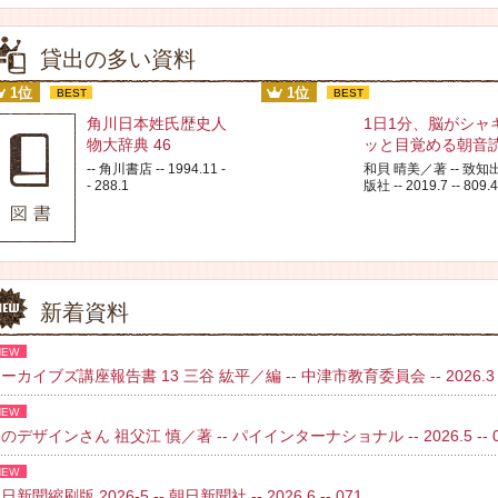
貸出の多い資料
1位
1位
BEST
BEST
角川日本姓氏歴史人
1日1分、脳がシャ
物大辞典 46
ッと目覚める朝音
-- 角川書店 -- 1994.11 -
和貝 晴美／著 -- 致知
- 288.1
版社 -- 2019.7 -- 809.4
新着資料
NEW
ーカイブズ講座報告書 13 三谷 紘平／編 -- 中津市教育委員会 -- 2026.3 
NEW
のデザインさん 祖父江 慎／著 -- パイインターナショナル -- 2026.5 -- 02
NEW
日新聞縮刷版 2026-5 -- 朝日新聞社 -- 2026.6 -- 071