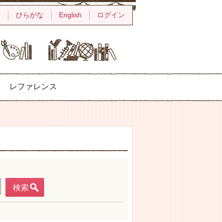
字
ひらがな
English
ログイン
レファレンス
検索