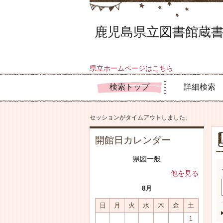
鹿児島県立図書館蔵書
県立ホームページはこちら
検索トップ
詳細検索
セッションがタイムアウトしました。
開館日カレンダー
県図一般
他を見る
8月
日
月
火
水
木
金
土
1