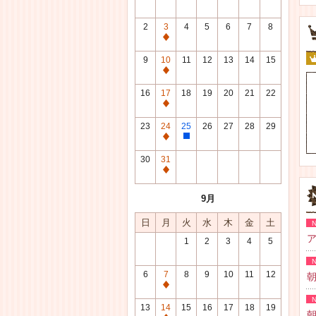
2
3
4
5
6
7
8
通
常
9
10
11
12
13
14
15
休
通
館
常
16
17
18
19
20
21
22
日
休
通
館
常
23
24
25
26
27
28
29
日
休
通
整
館
常
理
30
31
日
休
研
通
館
修
常
9月
日
日
休
館
日
月
火
水
木
金
土
日
ア
1
2
3
4
5
6
7
8
9
10
11
12
朝
通
常
13
14
15
16
17
18
19
朝